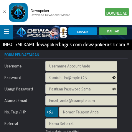
×
Dewapoker
DOWNLOAD
Download Dewapoker Mobile
LINK RESMI KAMI dewapokerbagus.com dewapokerasik.com !!
INFO:
HOME
FORM PENDAFTARAN
Username
POKER
SLOT GAME
IDN E-LOTTERY
Password
NEW
NEW
Ulangi Password
SPORTBOOK
LIVE CASINO
IDNLIVE
NEW
Alamat Email
TOGEL
ESPORTS
ARCADE
No. Telp / HP
NEW
NEW
NEW
Referral
TEMBAK IKAN
IDNRAFFLE
IDNTRADE
*Ini tidak wajib diisi