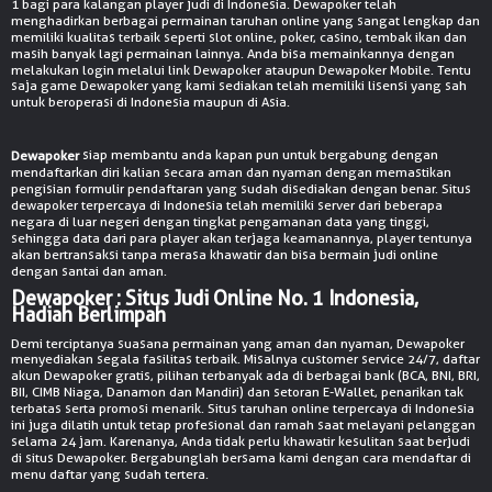
1 bagi para kalangan player judi di Indonesia. Dewapoker telah
© Copyright 2026 dewapokersite.net - All right reserved | 18+
menghadirkan berbagai permainan taruhan online yang sangat lengkap dan
memiliki kualitas terbaik seperti slot online, poker, casino, tembak ikan dan
masih banyak lagi permainan lainnya. Anda bisa memainkannya dengan
melakukan login melalui link Dewapoker ataupun Dewapoker Mobile. Tentu
saja game Dewapoker yang kami sediakan telah memiliki lisensi yang sah
untuk beroperasi di Indonesia maupun di Asia.
siap membantu anda kapan pun untuk bergabung dengan
Dewapoker
mendaftarkan diri kalian secara aman dan nyaman dengan memastikan
pengisian formulir pendaftaran yang sudah disediakan dengan benar. Situs
dewapoker terpercaya di Indonesia telah memiliki server dari beberapa
negara di luar negeri dengan tingkat pengamanan data yang tinggi,
sehingga data dari para player akan terjaga keamanannya, player tentunya
akan bertransaksi tanpa merasa khawatir dan bisa bermain judi online
dengan santai dan aman.
Dewapoker : Situs Judi Online No. 1 Indonesia,
Hadiah Berlimpah
Demi terciptanya suasana permainan yang aman dan nyaman, Dewapoker
menyediakan segala fasilitas terbaik. Misalnya customer service 24/7, daftar
akun Dewapoker gratis, pilihan terbanyak ada di berbagai bank (BCA, BNI, BRI,
BII, CIMB Niaga, Danamon dan Mandiri) dan setoran E-Wallet, penarikan tak
terbatas serta promosi menarik. Situs taruhan online terpercaya di Indonesia
ini juga dilatih untuk tetap profesional dan ramah saat melayani pelanggan
selama 24 jam. Karenanya, Anda tidak perlu khawatir kesulitan saat berjudi
di situs Dewapoker. Bergabunglah bersama kami dengan cara mendaftar di
menu daftar yang sudah tertera.